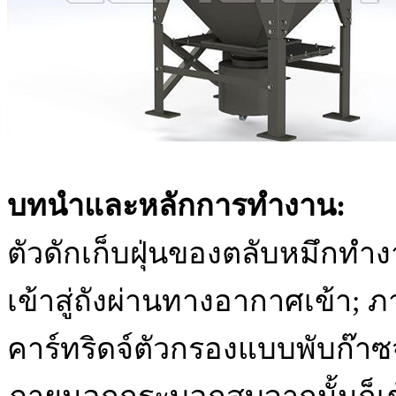
บทนำและหลักการทำงาน:
ตัวดักเก็บฝุ่นของตลับหมึกทำง
เข้าสู่ถังผ่านทางอากาศเข้า
คาร์ทริดจ์ตัวกรองแบบพับก๊าซจ