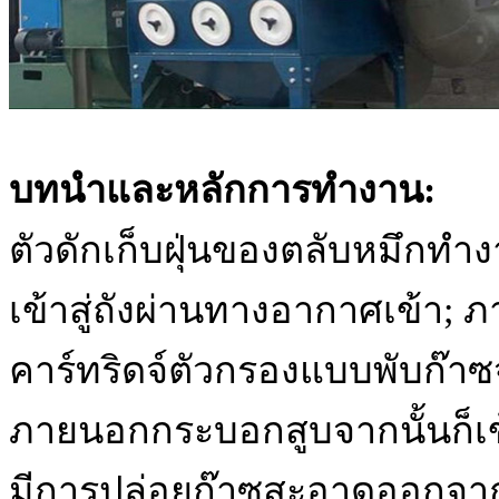
บทนำและหลักการทำงาน:
ตัวดักเก็บฝุ่นของตลับหมึกทำง
เข้าสู่ถังผ่านทางอากาศเข้า
คาร์ทริดจ์ตัวกรองแบบพับก๊าซจ
ภายนอกกระบอกสูบจากนั้นก็เข้า
มีการปล่อยก๊าซสะอาดออกจากเ