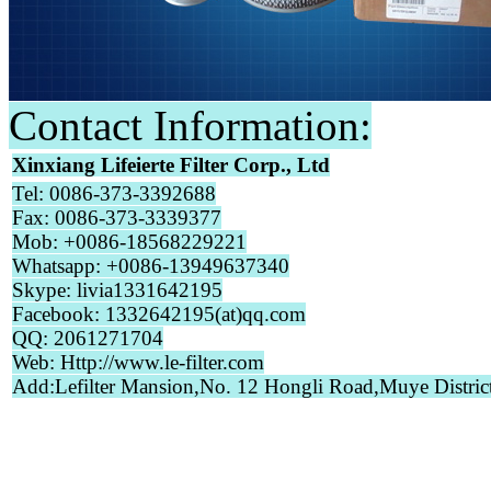
Contact Information:
Xinxiang Lifeierte Filter Co
rp
., Ltd
Tel: 0086-373-3392688
Fax: 0086-373-3339377
Mob: +0086-18568229221
Whatsapp: +0086-13949637340
Skype: livia1331642195
Facebook: 1332642195(at)qq.com
QQ: 2061271704
Web: Http://www.le-filter.com
Add:Lefilter Mansion,No. 12 Hongli Road,Muye Distric