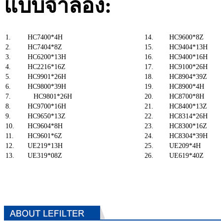
แบบจำลอง:
1.
HC7400*4H
14.
HC9600*8Z
2.
HC7404*8Z
15.
HC9404*13H
3.
HC6200*13H
16.
HC9400*16H
4.
HC2216*16Z
17.
HC9100*26H
5.
HC9901*26H
18.
HC8904*39Z
6.
HC9800*39H
19.
HC8900*4H
7.
HC9801*26H
20.
HC8700*8H
8.
HC9700*16H
21.
HC8400*13Z
9.
HC9650*13Z
22.
HC8314*26H
10.
HC9604*8H
23.
HC8300*16Z
11.
HC9601*6Z
24.
HC8304*39H
12.
UE219*13H
25.
UE209*4H
13.
UE319*08Z
26.
UE619*40Z