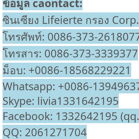
ข้อมูล
caontact:
ซินเซียง
Lifeierte
กรอง
Corp.
โทรศัพท์
:
0086-373-261807
โทรสาร
:
0086-373-3339377
ม็อบ
:
+0086-18568229221
Whatsapp
:
+0086-1394963
Skype
:
livia1331642195
Facebook
:
1332642195 (qq.c
QQ
:
2061271704