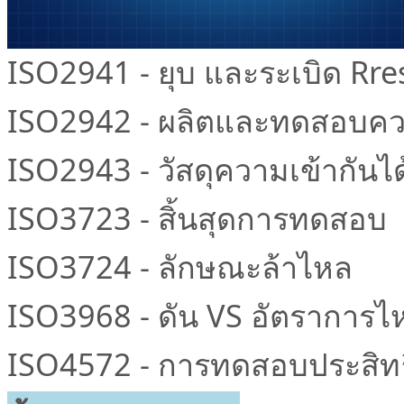
ISO2941 -
ยุบ
และ
ระเบิด
Rres
ISO2942 -
ผลิต
และ
ทดสอบ
คว
ISO2943 -
วัสดุ
ความเข้ากันได
ISO3723 -
สิ้นสุด
การ
ทดสอบ
ISO3724 -
ลักษณะ
ล้า
ไหล
ISO3968 -
ดัน
VS
อัตรา
การ
ไ
ISO4572 -
การทดสอบ
ประสิท